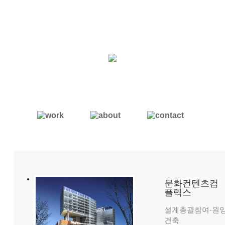
문화컨텐츠컴
플렉스
설계총괄참여-원
건축