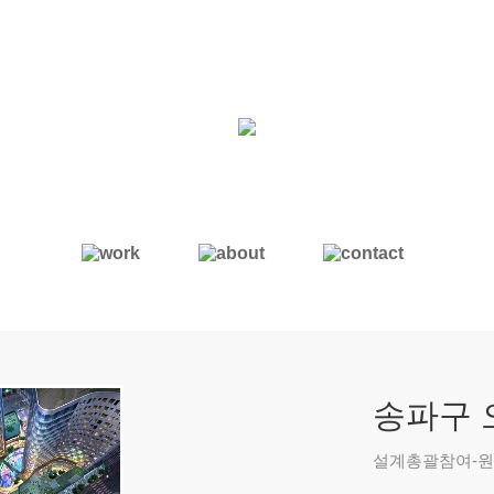
송파구 
설계총괄참여-