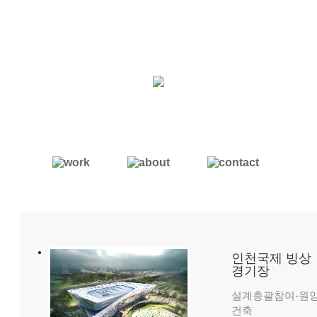
인천국제 빙상
경기장
설계총괄참여-원
건축